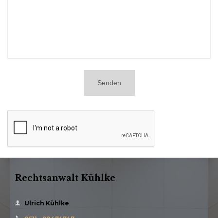
Rechtsanwalt Kühlke

Ulrich Kühlke