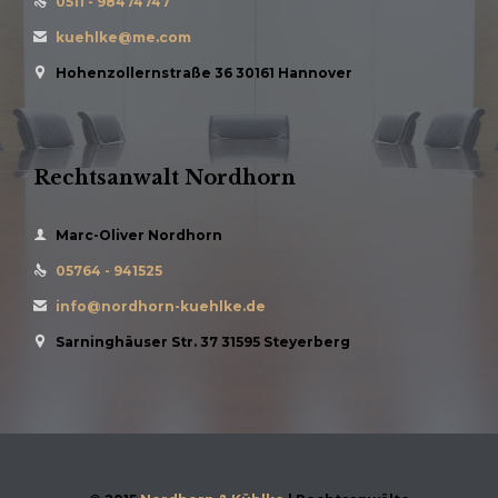
0511 - 98474747

kuehlke@me.com

Hohenzollernstraße 36 30161 Hannover

Rechtsanwalt Nordhorn

Marc-Oliver Nordhorn
05764 - 941525

info@nordhorn-kuehlke.de

Sarninghäuser Str. 37 31595 Steyerberg
