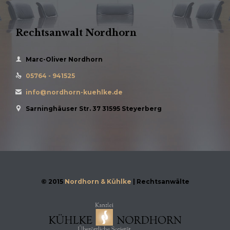
Rechtsanwalt Nordhorn

Marc-Oliver Nordhorn
05764 - 941525

info@nordhorn-kuehlke.de

Sarninghäuser Str. 37 31595 Steyerberg

© 2015
Nordhorn & Kühlke
| Rechtsanwälte