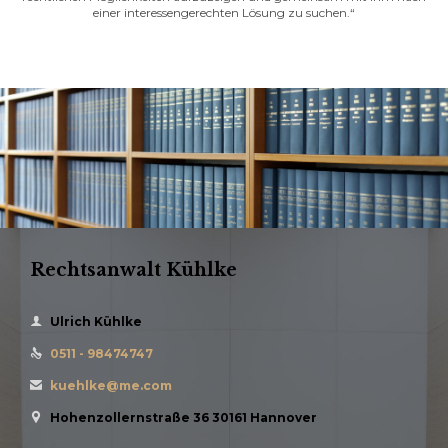
einer interessengerechten Lösung zu suchen.“
Rechtsanwalt Kühlke

Ulrich Kühlke
0511 - 98474747

kuehlke@me.com

Hohenzollernstraße 36 30161 Hannover
