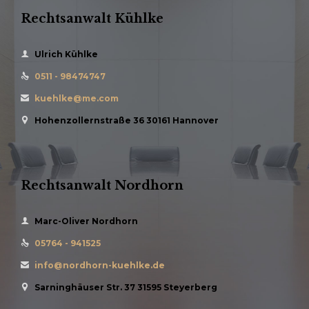
Rechtsanwalt Kühlke

Ulrich Kühlke
0511 - 98474747

kuehlke@me.com

Hohenzollernstraße 36 30161 Hannover

Rechtsanwalt Nordhorn

Marc-Oliver Nordhorn
05764 - 941525

info@nordhorn-kuehlke.de

Sarninghäuser Str. 37 31595 Steyerberg
